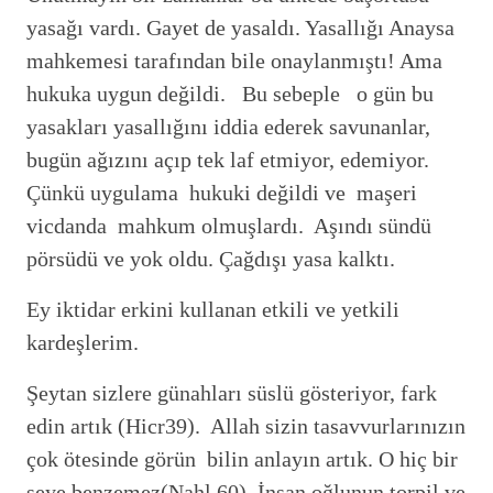
yasağı vardı. Gayet de yasaldı. Yasallığı Anaysa
mahkemesi tarafından bile onaylanmıştı! Ama
hukuka uygun değildi. Bu sebeple o gün bu
yasakları yasallığını iddia ederek savunanlar,
bugün ağızını açıp tek laf etmiyor, edemiyor.
Çünkü uygulama hukuki değildi ve maşeri
vicdanda mahkum olmuşlardı. Aşındı sündü
pörsüdü ve yok oldu. Çağdışı yasa kalktı.
Ey iktidar erkini kullanan etkili ve yetkili
kardeşlerim.
Şeytan sizlere günahları süslü gösteriyor, fark
edin artık (Hicr39). Allah sizin tasavvurlarınızın
çok ötesinde görün bilin anlayın artık. O hiç bir
şeye benzemez(Nahl 60). İnsan oğlunun torpil ve