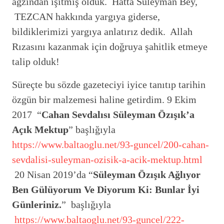
ağzından işitmiş olduk. Hatta Süleyman Bey,
TEZCAN hakkında yargıya giderse,
bildiklerimizi yargıya anlatırız dedik. Allah
Rızasını kazanmak için doğruya şahitlik etmeye
talip olduk!
Süreçte bu sözde gazeteciyi iyice tanıtıp tarihin
özgün bir malzemesi haline getirdim. 9 Ekim
2017 “
Cahan Sevdalıs
ı Süleyman Özışık’a
Açık Mektup
” başlığıyla
https://www.baltaoglu.net/93-guncel/200-cahan-
sevdalisi-suleyman-ozisik-a-acik-mektup.html
20 Nisan 2019’da “
Süleyman Özışık Ağlıyor
Ben Gülüyorum Ve Diyorum Ki: Bunlar İyi
Günleriniz.
” başlığıyla
https://www.baltaoglu.net/93-guncel/222-