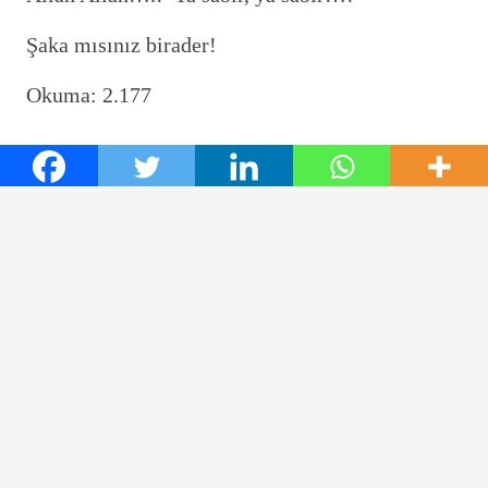
Şaka mısınız birader!
Okuma:
2.177
21 Ağustos 2019
Yorum yapabilmek için
oturum açmalısınız
.