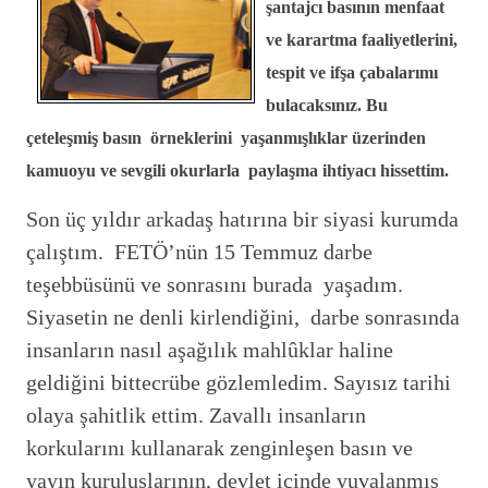
şantajcı basının menfaat
ve karartma faaliyetlerini,
tespit ve ifşa çabalarımı
bulacaksınız. Bu
çeteleşmiş basın örneklerini yaşanmışlıklar üzerinden
kamuoyu ve sevgili okurlarla paylaşma ihtiyacı hissettim.
Son üç yıldır arkadaş hatırına bir siyasi kurumda
çalıştım. FETÖ’nün 15 Temmuz darbe
teşebbüsünü ve sonrasını burada yaşadım.
Siyasetin ne denli kirlendiğini, darbe sonrasında
insanların nasıl aşağılık mahlûklar haline
geldiğini bittecrübe gözlemledim. Sayısız tarihi
olaya şahitlik ettim. Zavallı insanların
korkularını kullanarak zenginleşen basın ve
yayın kuruluşlarının, devlet içinde yuvalanmış