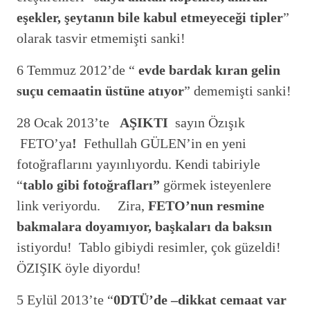
eşekler, şeytanın bile kabul etmeyeceği tipler
”
olarak tasvir etmemişti sanki!
6 Temmuz 2012’de “
evde bardak kıran gelin
suçu cemaatin üstüne atıyor
” dememişti sanki!
28 Ocak 2013’te
AŞIKTI
sayın Özışık
FETO’ya
!
Fethullah GÜLEN’in en yeni
fotoğraflarını yayınlıyordu. Kendi tabiriyle
“
tablo gibi fotoğrafları”
görmek isteyenlere
link veriyordu.
Zira,
FETO’nun resmine
bakmalara doyamıyor, başkaları da baksın
istiyordu! Tablo gibiydi resimler, çok güzeldi!
ÖZIŞIK öyle diyordu!
5 Eylül 2013’te “
0DTÜ’de –dikkat cemaat var