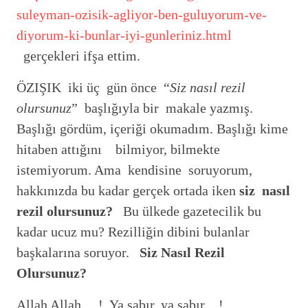
suleyman-ozisik-agliyor-ben-guluyorum-ve-
diyorum-ki-bunlar-iyi-gunleriniz.html
gerçekleri ifşa ettim.
ÖZIŞIK iki üç gün önce “
Siz nasıl rezil
olursunuz
” başlığıyla bir makale yazmış.
Başlığı gördüm, içeriği okumadım. Başlığı kime
hitaben attığını bilmiyor, bilmekte
istemiyorum. Ama kendisine soruyorum,
hakkınızda bu kadar gerçek ortada iken
siz nasıl
rezil olursunuz?
Bu ülkede gazetecilik bu
kadar ucuz mu? Rezilliğin dibini bulanlar
başkalarına soruyor.
Siz Nasıl Rezil
Olursunuz?
Allah Allah….! Ya sabır, ya sabır…!