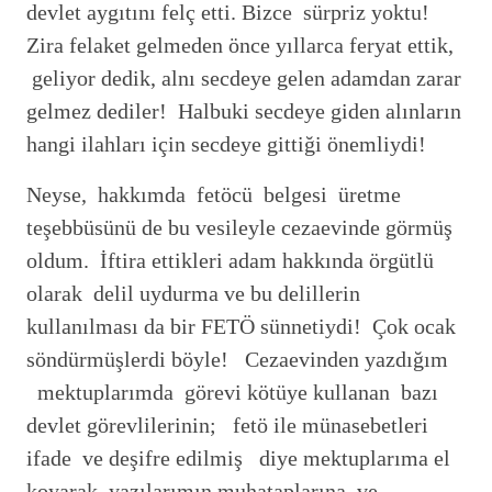
devlet aygıtını felç etti. Bizce sürpriz yoktu!
Zira felaket gelmeden önce yıllarca feryat ettik,
geliyor dedik, alnı secdeye gelen adamdan zarar
gelmez dediler! Halbuki secdeye giden alınların
hangi ilahları için secdeye gittiği önemliydi!
Neyse, hakkımda fetöcü belgesi üretme
teşebbüsünü de bu vesileyle cezaevinde görmüş
oldum. İftira ettikleri adam hakkında örgütlü
olarak delil uydurma ve bu delillerin
kullanılması da bir FETÖ sünnetiydi! Çok ocak
söndürmüşlerdi böyle! Cezaevinden yazdığım
mektuplarımda görevi kötüye kullanan bazı
devlet görevlilerinin; fetö ile münasebetleri
ifade ve deşifre edilmiş diye mektuplarıma el
koyarak, yazılarımın muhataplarına ve