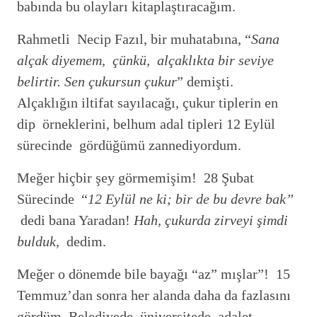
babında bu olayları kitaplaştıracağım.
Rahmetli Necip Fazıl, bir muhatabına, “
Sana
alçak diyemem, çünkü, alçaklıkta bir seviye
belirtir. Sen çukursun çukur
” demişti.
Alçaklığın iltifat sayılacağı, çukur tiplerin en
dip örneklerini, belhum adal tipleri 12 Eylül
sürecinde gördüğümü zannediyordum.
Meğer hiçbir şey görmemişim! 28 Şubat
Sürecinde “
12 Eylül ne ki; bir de bu devre bak”
dedi bana Yaradan!
Hah, çukurda zirveyi şimdi
bulduk,
dedim.
Meğer o dönemde bile bayağı “az” mışlar”! 15
Temmuz’dan sonra her alanda daha da fazlasını
gördüm. Belediyede, üniversitede, adalet