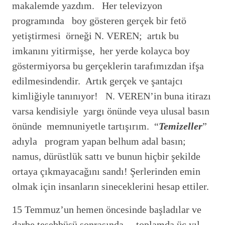
makalemde yazdım. Her televizyon
programında boy gösteren gerçek bir fetö
yetiştirmesi örneği N. VEREN; artık bu
imkanını yitirmişse, her yerde kolayca boy
göstermiyorsa bu gerçeklerin tarafımızdan ifşa
edilmesindendir. Artık gerçek ve şantajcı
kimliğiyle tanınıyor! N. VEREN’in buna itirazı
varsa kendisiyle yargı önünde veya ulusal basın
önünde memnuniyetle tartışırım. “
Temizeller
”
adıyla program yapan belhum adal basın;
namus, dürüstlük sattı ve bunun hiçbir şekilde
ortaya çıkmayacağını sandı! Şerlerinden emin
olmak için insanların sineceklerini hesap ettiler.
15 Temmuz’un hemen öncesinde başladılar ve
darbe teşebbüsü sonrasında toplamda üç yıl