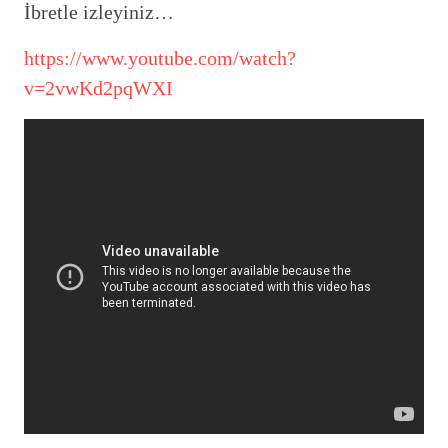
İbretle izleyiniz…
https://www.youtube.com/watch?
v=2vwKd2pqWXI