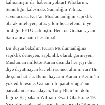
kalmamıştır da haberin yoktur! Pilotlarını,
Sünniliğin kalesinde, Sünniliğin Yılmaz
savunucusu, Kur’an Müslümanlığını sapıklık
olarak niteleyen, otuz yıldır hoca efendi diye
bildiğin FETÖ çalmıştır. Hem de Graham, yani
Sam amca namı hesabına!
Bir düşün bakalım Kuran Müslümanlığına
sapıklık demeyen, sapkınlık olarak görmeyen,
Müslüman millette Kuran dışında her şeyi din
diye dayatmayan kaç ehli sünnet alimin var? Bir
de şunu hatırla. Bütün hayatını Kuran-ı Kerim’in
yok edilmesine, Osmanlı İmparatorluğu’nun
parçalanmasına adayan, Tony Blair’in idolü
İngiliz Başbakanı William Ewart Gladstone 19.
Yüzyılın sonlarında avam kamarasında “Kuran’ı