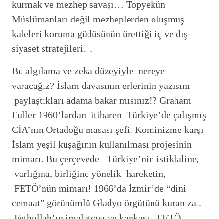
kurmak ve mezhep savaşı… Topyekün
Müslümanları değil mezheplerden oluşmuş
kaleleri koruma güdüsünün ürettiği iç ve dış
siyaset stratejileri…
Bu algılama ve zeka düzeyiyle nereye
varacağız? İslam davasının erlerinin yazısını
paylaştıkları adama bakar mısınız!? Graham
Fuller 1960’lardan itibaren Türkiye’de çalışmış
CİA’nın Ortadoğu masası şefi. Kominizme karşı
İslam yeşil kuşağının kullanılması projesinin
mimarı. Bu çerçevede Türkiye’nin istiklaline,
varlığına, birliğine yönelik hareketin,
FETÖ’nün mimarı! 1966’da İzmir’de “dini
cemaat” görünümlü Gladyo örgütünü kuran zat.
Fethullah’ın imalatçısı ve kankası. FETÖ