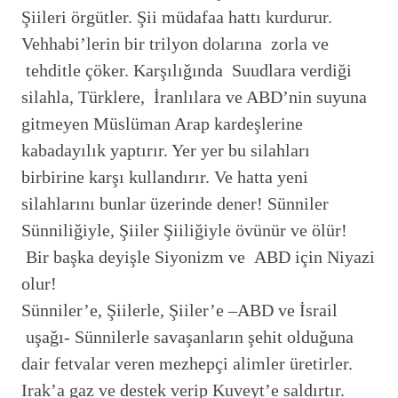
Şiileri örgütler. Şii müdafaa hattı kurdurur.
Vehhabi’lerin bir trilyon dolarına zorla ve
tehditle çöker. Karşılığında Suudlara verdiği
silahla, Türklere, İranlılara ve ABD’nin suyuna
gitmeyen Müslüman Arap kardeşlerine
kabadayılık yaptırır. Yer yer bu silahları
birbirine karşı kullandırır. Ve hatta yeni
silahlarını bunlar üzerinde dener! Sünniler
Sünniliğiyle, Şiiler Şiiliğiyle övünür ve ölür!
Bir başka deyişle Siyonizm ve ABD için Niyazi
olur!
Sünniler’e, Şiilerle, Şiiler’e –ABD ve İsrail
uşağı- Sünnilerle savaşanların şehit olduğuna
dair fetvalar veren mezhepçi alimler üretirler.
Irak’a gaz ve destek verip Kuveyt’e saldırtır.