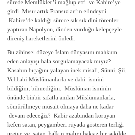
sürede Memlükler’i mağlup etti ve Kahire’ye
girdi. Mısır artık Fransızlar’ın elindeydi.
Kahire’de kaldığı sürece sık sık dini törenler
yaptıran Napolyon, dinden vurduğu kelepçeyle
direniş hareketlerini önledi.
Bu zihinsel düzeye İslam dünyasını mahkum
eden anlayışı hala sorgulamayacak mıyız?
Kasabın bıçağını yalayan inek misali, Sünni, Şii,
Vehhabi Müslümanlarla ve dahi ismini
bildiğim, bilmediğim, Müslüman isminin
önünde binbir sıfatla anılan Müslümanlarla,
sömürülmeye müsait olmaya daha ne kadar
devam edeceğiz? Kabir azabından koruyan
kefen satan, peygamberi rüyada gösteren terliği
üreten ve satan, halkın malını haksız bir şekilde