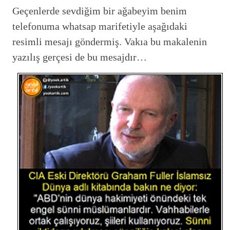
Geçenlerde sevdiğim bir ağabeyim benim
telefonuma whatsap marifetiyle aşağıdaki
resimli mesajı göndermiş. Vakıa bu makalenin
yazılış gerçesi de bu mesajdır…