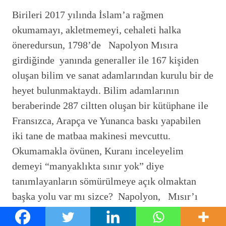
Birileri 2017 yılında İslam’a rağmen
okumamayı, akletmemeyi, cehaleti halka
öneredursun, 1798’de Napolyon Mısıra
girdiğinde yanında generaller ile 167 kişiden
oluşan bilim ve sanat adamlarından kurulu bir de
heyet bulunmaktaydı. Bilim adamlarının
beraberinde 287 ciltten oluşan bir kütüphane ile
Fransızca, Arapça ve Yunanca baskı yapabilen
iki tane de matbaa makinesi mevcuttu.
Okumamakla övünen, Kuranı inceleyelim
demeyi “manyaklıkta sınır yok” diye
tanımlayanların sömürülmeye açık olmaktan
başka yolu var mı sizce? Napolyon, Mısır’ı
elde tutmak için ne yapmak lazım diye ilim