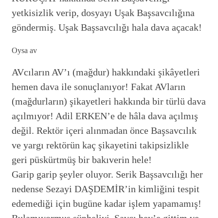
yetkisizlik verip, dosyayı Uşak Başsavcılığına
göndermiş. Uşak Başsavcılığı hala dava açacak!
Oysa av
AVcıların AV’ı (mağdur) hakkındaki şikâyetleri
hemen dava ile sonuçlanıyor! Fakat AVların
(mağdurların) şikayetleri hakkında bir türlü dava
açılmıyor! Adil ERKEN’e de hâla dava açılmış
değil. Rektör içeri alınmadan önce Başsavcılık
ve yargı rektörün kaç şikayetini takipsizlikle
geri püskürtmüş bir bakıverin hele!
Garip garip şeyler oluyor. Serik Başsavcılığı her
nedense Sezayi DAŞDEMİR’in kimliğini tespit
edemediği için bugüne kadar işlem yapamamış!
Bulamıyormuş şüpheliyi. Savcı bey’e gittim ve