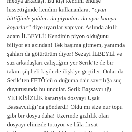
medya arkadaşı. Bu kişi kendini endişe
hissettiğinde kendini kullananlara,
“oyun
bittiğinde şahları da piyonları da aynı kutuya
koyarlar”
diye uyarılar yapıyor. Aslında akıllı
adam İLBEYLİ! Kendinin piyon olduğunu
biliyor en azından! Tek başıma gitmem, yanımda
şahları da götürürüm diyor! Sezayi İLBEYLİ ve
saz arkadaşları çalıştığım yer Serik’te de bir
takım şüpheli kişilerle ilişkiye geçtiler. Onlar da
Serik’ten FETÖ’cü olduğuma dair savcılığa suç
duyurusunda bulundular. Serik Başsavcılığı
YETKİSİZLİK kararıyla dosyayı Uşak
Başsavcılığı’na gönderdi! Oldu mı size nur topu
gibi bir dosya daha! Üzerinde gizlilik olan
dosyayı elinizde tutuyor ve hâla fırsat