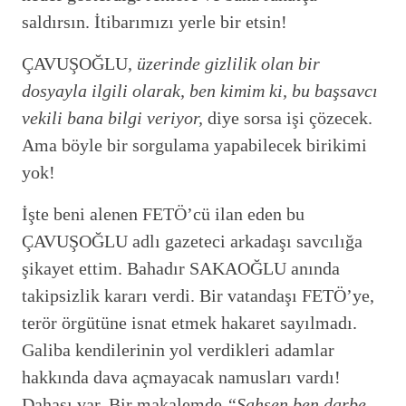
saldırsın. İtibarımızı yerle bir etsin!
ÇAVUŞOĞLU,
üzerinde gizlilik olan bir
dosyayla ilgili olarak, ben kimim ki, bu başsavcı
vekili bana bilgi veriyor,
diye sorsa işi çözecek.
Ama böyle bir sorgulama yapabilecek birikimi
yok!
İşte beni alenen FETÖ’cü ilan eden bu
ÇAVUŞOĞLU adlı gazeteci arkadaşı savcılığa
şikayet ettim. Bahadır SAKAOĞLU anında
takipsizlik kararı verdi. Bir vatandaşı FETÖ’ye,
terör örgütüne isnat etmek hakaret sayılmadı.
Galiba kendilerinin yol verdikleri adamlar
hakkında dava açmayacak namusları vardı!
Dahası var. Bir makalemde
“Şahsen ben darbe