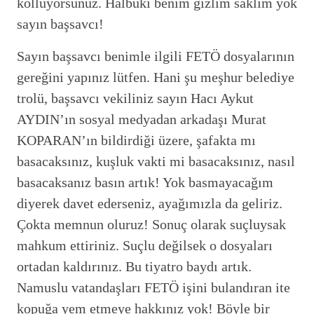
kolluyorsunuz. Halbuki benim gizlim saklım yok
sayın başsavcı!
Sayın başsavcı benimle ilgili FETÖ dosyalarının
gereğini yapınız lütfen. Hani şu meşhur belediye
trolü, başsavcı vekiliniz sayın Hacı Aykut
AYDIN’ın sosyal medyadan arkadaşı Murat
KOPARAN’ın bildirdiği üzere, şafakta mı
basacaksınız, kuşluk vakti mi basacaksınız, nasıl
basacaksanız basın artık! Yok basmayacağım
diyerek davet ederseniz, ayağımızla da geliriz.
Çokta memnun oluruz! Sonuç olarak suçluysak
mahkum ettiriniz. Suçlu değilsek o dosyaları
ortadan kaldırınız. Bu tiyatro baydı artık.
Namuslu vatandaşları FETÖ işini bulandıran ite
kopuğa yem etmeye hakkınız yok! Böyle bir